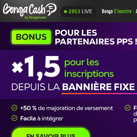
Bonga
S'inscrire
2853
LIVE
2853
LIVE