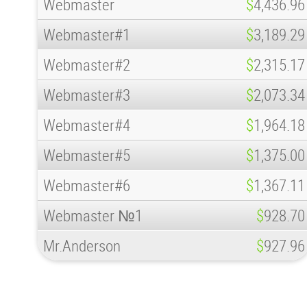
Webmaster
$
4,436.96
Webmaster#1
$
3,189.29
Webmaster#2
$
2,315.17
Webmaster#3
$
2,073.34
Webmaster#4
$
1,964.18
Webmaster#5
$
1,375.00
Webmaster#6
$
1,367.11
Webmaster №1
$
928.70
Mr.Anderson
$
927.96